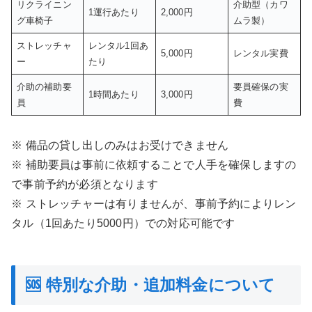
リクライニン
介助型（カワ
1運行あたり
2,000円
グ車椅子
ムラ製）
ストレッチャ
レンタル1回あ
5,000円
レンタル実費
ー
たり
介助の補助要
要員確保の実
1時間あたり
3,000円
員
費
※ 備品の貸し出しのみはお受けできません
※ 補助要員は事前に依頼することで人手を確保しますの
で事前予約が必須となります
※ ストレッチャーは有りませんが、事前予約によりレン
タル（1回あたり5000円）での対応可能です
🆘 特別な介助・追加料金について