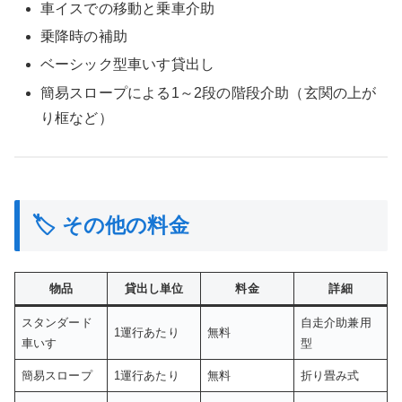
車イスでの移動と乗車介助
乗降時の補助
ベーシック型車いす貸出し
簡易スロープによる1～2段の階段介助（玄関の上が
り框など）
🏷 その他の料金
物品
貸出し単位
料金
詳細
スタンダード
自走介助兼用
1運行あたり
無料
車いす
型
簡易スロープ
1運行あたり
無料
折り畳み式