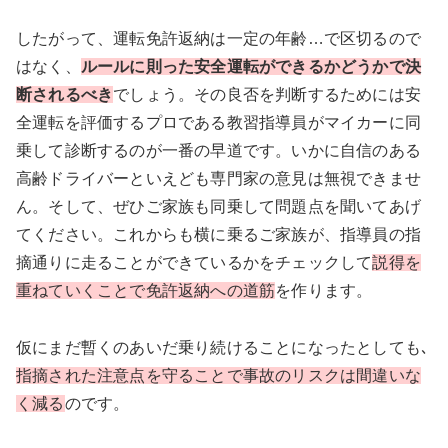
したがって、運転免許返納は一定の年齢…で区切るので
はなく、
ルールに則った安全運転ができるかどうかで決
断されるべき
でしょう。その良否を判断するためには安
全運転を評価するプロである教習指導員がマイカーに同
乗して診断するのが一番の早道です。いかに自信のある
高齢ドライバーといえども専門家の意見は無視できませ
ん。そして、ぜひご家族も同乗して問題点を聞いてあげ
てください。これからも横に乗るご家族が、指導員の指
摘通りに走ることができているかをチェックして
説得を
重ねていくことで免許返納への道筋
を作ります。
仮にまだ暫くのあいだ乗り続けることになったとしても､
指摘された注意点を守ることで
事故のリスクは間違いな
く減る
のです。